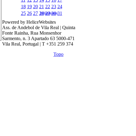
18
19
20
21
22
23
24
25
26
27
28
29
30
31
Pet Hair Remover
Powered by HeliceWebsites
Ass. de Andebol de Vila Real | Quinta
Fonte Rainha, Rua Monsenhor
Sarmento, n. 3 Apartado 63 5000-471
Vila Real, Portugal | T +351 259 374
Topo