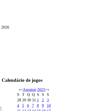
o 2026
Calendário de jogos
«
<
Agostop
2025
>
»
S
T
Q
Q
S
S
S
28
29
30
31
1
2
3
4
5
6
7
8
9
10
11
12
13
14
15
16
17